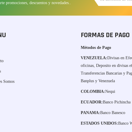
arte promociones, descuentos y novedades..
NU
FORMAS DE PAGO
Métodos de Pago
VENEZUELA:
Divisas en Efe
to
oficinas, Deposito en divisas e
s
Transferencias Bancarias y P
Banplus y Venezuela
es Somos
COLOMBIA:
Nequi
ECUADOR:
Banco Pichincha
PANAMA:
Banco Banesco
ESTADOS UNIDOS:
Banco W