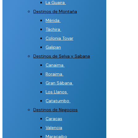
La Guaira
Destinos de Montaña
Mérida
Táchira
Colonia Tovar
Galipan
Destinos de Selva y Sabana
Canaima
Roraima
Gran Sábana
Los Llanos
Catatumbo
Destinos de Negocios
Caracas
Valencia
Maracaibo