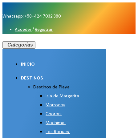
Whatsapp: +58-424 7032 380
Acceder
/
Registrar
Categorías
INICIO
DESTINOS
Destinos de Playa
Isla de Margarita
Morrocoy
Choroni
Mochima
Los Roques