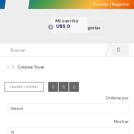
Acceder
/
Registrar
Mi carrito
U$S 0
-
0
Categorías
Colonia Tovar
BARRA LATERAL
Ordenar por:
Mostrar: