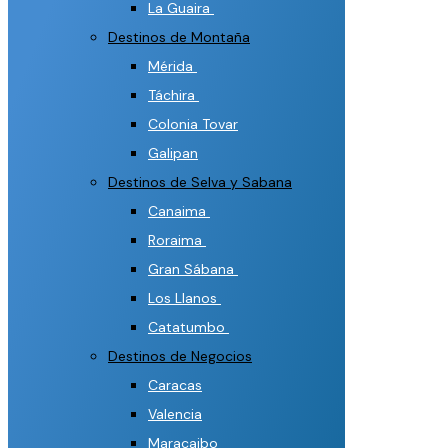
La Guaira
Destinos de Montaña
Mérida
Táchira
Colonia Tovar
Galipan
Destinos de Selva y Sabana
Canaima
Roraima
Gran Sábana
Los Llanos
Catatumbo
Destinos de Negocios
Caracas
Valencia
Maracaibo