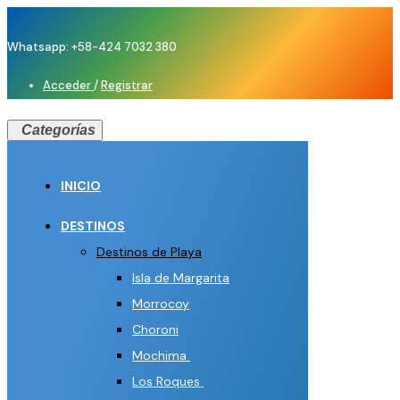
Whatsapp: +58-424 7032 380
Acceder
/
Registrar
Categorías
INICIO
DESTINOS
Destinos de Playa
Isla de Margarita
Morrocoy
Choroni
Mochima
Los Roques